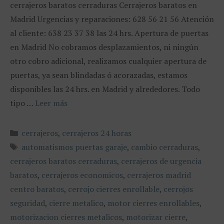
cerrajeros baratos cerraduras Cerrajeros baratos en
Madrid Urgencias y reparaciones: 628 56 21 56 Atención
al cliente: 638 23 37 38 las 24 hrs. Apertura de puertas
en Madrid No cobramos desplazamientos, ni ningún
otro cobro adicional, realizamos cualquier apertura de
puertas, ya sean blindadas ó acorazadas, estamos
disponibles las 24 hrs. en Madrid y alrededores. Todo
tipo …
Leer más
Categorías
cerrajeros
,
cerrajeros 24 horas
Etiquetas
automatismos puertas garaje
,
cambio cerraduras
,
cerrajeros baratos cerraduras
,
cerrajeros de urgencia
baratos
,
cerrajeros economicos
,
cerrajeros madrid
centro baratos
,
cerrojo cierres enrollable
,
cerrojos
seguridad
,
cierre metalico
,
motor cierres enrollables
,
motorizacion cierres metalicos
,
motorizar cierre
,