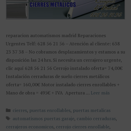
reparacion automatismos madrid Reparaciones
Urgentes Telf: 628 56 21 56 – Atención al cliente: 638
23 37 38 – No cobramos desplazamientos y estamos a su
disposición las 24 hrs. Si necesita un cerrajero urgente,
clic aquí 628 56 21 56 Cerrojo instalado oferta= 74,00€
Instalación cerraduras de suelo cierres metálicos
oferta= 160,00€ Motor instalado cierres enrollables +
Mano de obra = 495€ + IVA Apertura …
Leer más
Categorías
cierres
,
puertas enrollables
,
puertas metalicas
Etiquetas
automatismos puertas garaje
,
cambio cerraduras
,
cerrajeros economicos
,
cerrojo cierres enrollable
,