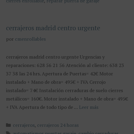
cierres enrollable
,
reparar puerta de garaje
cerrajeros madrid centro urgente
por
cmenrollables
cerrajeros madrid centro urgente Urgencias y
reparaciones: 628 56 21 56 Atención al cliente: 638 23
37 38 las 24 hrs. Apertura de Puertas= 42€ Motor
instalado + Mano de obra= 495€ + IVA Cerrojo
instalado= 74€ Instalación cerraduras de suelo cierres
metálicos= 160€. Motor instalado + Mano de obra= 495€
+ IVA Apertura de todo tipo de …
Leer más
Categorías
cerrajeros
,
cerrajeros 24 horas
Etiquetas
automatismos puertas garaje
,
cambio cerraduras
,