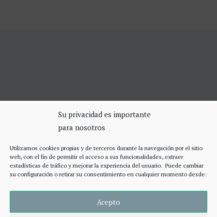
SERVICIOS DE CERRAJERÍA
Su privacidad es importante
para nosotros
Apertura Puertas Madrid 75€
Cerrajeros de urgencias Madrid
Utilizamos cookies propias y de terceros durante la navegación por el sitio
Cerraduras de alta seguridad
web, con el fin de permitir el acceso a sus funcionalidades, extraer
Accesos
estadísticas de tráfico y mejorar la experiencia del usuario. Puede cambiar
su configuración o retirar su consentimiento en cualquier momento desde:
Acepto