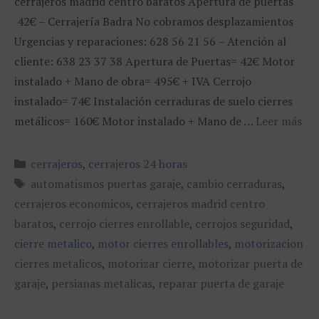
cerrajeros madrid centro baratos Apertura de puertas
42€ – Cerrajería Badra No cobramos desplazamientos
Urgencias y reparaciones: 628 56 21 56 – Atención al
cliente: 638 23 37 38 Apertura de Puertas= 42€ Motor
instalado + Mano de obra= 495€ + IVA Cerrojo
instalado= 74€ Instalación cerraduras de suelo cierres
metálicos= 160€ Motor instalado + Mano de …
Leer más
Categorías
cerrajeros
,
cerrajeros 24 horas
Etiquetas
automatismos puertas garaje
,
cambio cerraduras
,
cerrajeros economicos
,
cerrajeros madrid centro
baratos
,
cerrojo cierres enrollable
,
cerrojos seguridad
,
cierre metalico
,
motor cierres enrollables
,
motorizacion
cierres metalicos
,
motorizar cierre
,
motorizar puerta de
garaje
,
persianas metalicas
,
reparar puerta de garaje