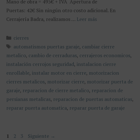
Mano de obra = 495€ + IVA Apertura de
Puertas: 42€ Sin ningún otro costo adicional. En
Cerrajería Badra, realizamos …
Leer más
Categorías
cierres
Etiquetas
automatismos puertas garaje
,
cambiar cierre
metalico
,
cambio de cerraduras
,
cerrajeros economicos
,
instalación cerrojos seguridad
,
instalacion cierre
enrollable
,
instalar motor en cierre
,
motorizacion
cierres metalicos
,
motorizar cierre
,
motorizar puerta de
garaje
,
reparacion de cierre metalico
,
reparacion de
persianas metalicas
,
reparacion de puertas automaticas
,
reparar puerta automatica
,
reparar puerta de garaje
Página
Página
Página
1
2
3
Siguiente
→