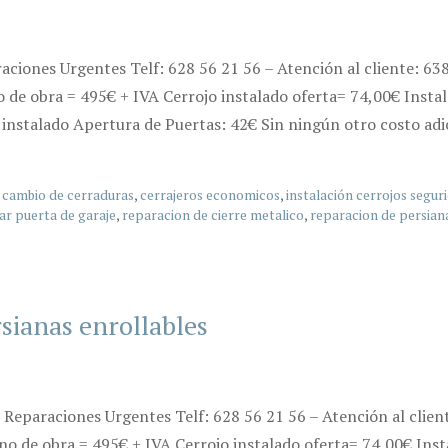
raciones Urgentes Telf: 628 56 21 56 – Atención al cliente: 
o de obra = 495€ + IVA Cerrojo instalado oferta= 74,00€ Instal
instalado Apertura de Puertas: 42€ Sin ningún otro costo adi
,
cambio de cerraduras
,
cerrajeros economicos
,
instalación cerrojos segur
ar puerta de garaje
,
reparacion de cierre metalico
,
reparacion de persian
rsianas enrollables
s Reparaciones Urgentes Telf: 628 56 21 56 – Atención al cli
ano de obra = 495€ + IVA Cerrojo instalado oferta= 74,00€ Inst