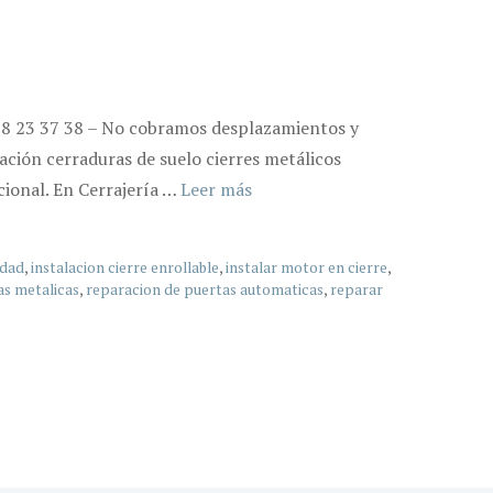
638 23 37 38 – No cobramos desplazamientos y
ación cerraduras de suelo cierres metálicos
cional. En Cerrajería …
Leer más
idad
,
instalacion cierre enrollable
,
instalar motor en cierre
,
as metalicas
,
reparacion de puertas automaticas
,
reparar