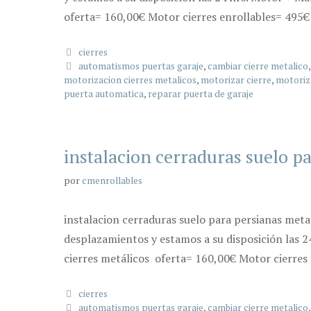
oferta= 160,00€ Motor cierres enrollables= 495€
Categorías
cierres
Etiquetas
automatismos puertas garaje
,
cambiar cierre metalico
motorizacion cierres metalicos
,
motorizar cierre
,
motoriz
puerta automatica
,
reparar puerta de garaje
instalacion cerraduras suelo p
por
cmenrollables
instalacion cerraduras suelo para persianas meta
desplazamientos y estamos a su disposición las 2
cierres metálicos oferta= 160,00€ Motor cierres 
Categorías
cierres
Etiquetas
automatismos puertas garaje
,
cambiar cierre metalico