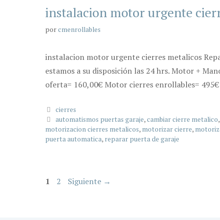
instalacion motor urgente cier
por
cmenrollables
instalacion motor urgente cierres metalicos Rep
estamos a su disposición las 24 hrs. Motor + Man
oferta= 160,00€ Motor cierres enrollables= 495€ 
Categorías
cierres
Etiquetas
automatismos puertas garaje
,
cambiar cierre metalico
motorizacion cierres metalicos
,
motorizar cierre
,
motoriz
puerta automatica
,
reparar puerta de garaje
Página
Página
1
2
Siguiente
→