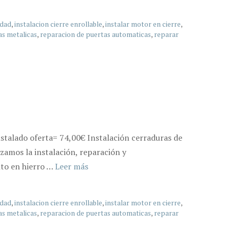
idad
,
instalacion cierre enrollable
,
instalar motor en cierre
,
as metalicas
,
reparacion de puertas automaticas
,
reparar
stalado oferta= 74,00€ Instalación cerraduras de
zamos la instalación, reparación y
nto en hierro …
Leer más
idad
,
instalacion cierre enrollable
,
instalar motor en cierre
,
as metalicas
,
reparacion de puertas automaticas
,
reparar