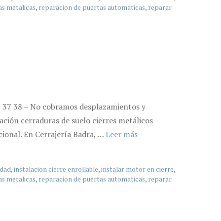
as metalicas
,
reparacion de puertas automaticas
,
reparar
23 37 38 – No cobramos desplazamientos y
ación cerraduras de suelo cierres metálicos
cional. En Cerrajería Badra, …
Leer más
idad
,
instalacion cierre enrollable
,
instalar motor en cierre
,
as metalicas
,
reparacion de puertas automaticas
,
reparar