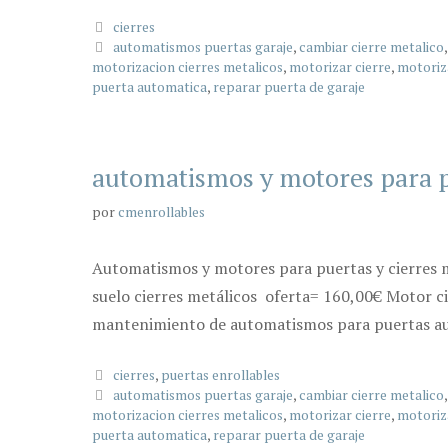
Categorías
cierres
Etiquetas
automatismos puertas garaje
,
cambiar cierre metalico
motorizacion cierres metalicos
,
motorizar cierre
,
motoriz
puerta automatica
,
reparar puerta de garaje
automatismos y motores para 
por
cmenrollables
Automatismos y motores para puertas y cierres m
suelo cierres metálicos oferta= 160,00€ Motor ci
mantenimiento de automatismos para puertas aut
Categorías
cierres
,
puertas enrollables
Etiquetas
automatismos puertas garaje
,
cambiar cierre metalico
motorizacion cierres metalicos
,
motorizar cierre
,
motoriz
puerta automatica
,
reparar puerta de garaje