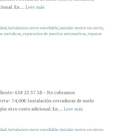
cional. En …
Leer más
idad
,
instalacion cierre enrollable
,
instalar motor en cierre
,
as metalicas
,
reparacion de puertas automaticas
,
reparar
cliente: 638 23 37 38 – No cobramos
erta= 74,00€ Instalación cerraduras de suelo
gún otro costo adicional. En …
Leer más
idad
,
instalacion cierre enrollable
,
instalar motor en cierre
,