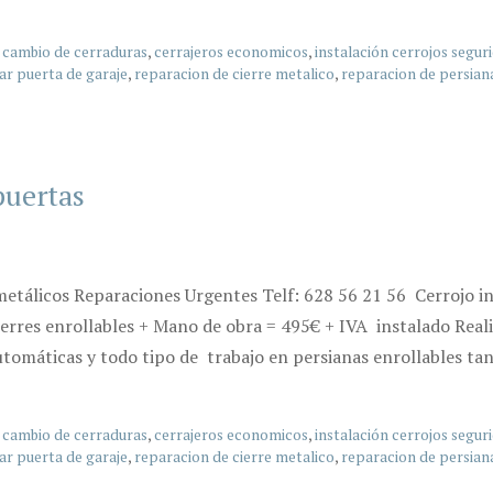
,
cambio de cerraduras
,
cerrajeros economicos
,
instalación cerrojos segur
ar puerta de garaje
,
reparacion de cierre metalico
,
reparacion de persian
puertas
etálicos Reparaciones Urgentes Telf: 628 56 21 56 Cerrojo in
erres enrollables + Mano de obra = 495€ + IVA instalado Reali
omáticas y todo tipo de trabajo en persianas enrollables ta
,
cambio de cerraduras
,
cerrajeros economicos
,
instalación cerrojos segur
ar puerta de garaje
,
reparacion de cierre metalico
,
reparacion de persian