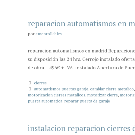
reparacion automatismos en m
por
cmenrollables
reparacion automatismos en madrid Reparaciones 
su disposición las 24 hrs. Cerrojo instalado ofer
de obra = 495€ + IVA instalado Apertura de Puert
Categorías
cierres
Etiquetas
automatismos puertas garaje
,
cambiar cierre metalico
motorizacion cierres metalicos
,
motorizar cierre
,
motoriz
puerta automatica
,
reparar puerta de garaje
instalacion reparacion cierres 