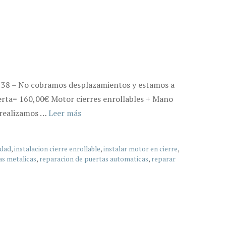
7 38 – No cobramos desplazamientos y estamos a
oferta= 160,00€ Motor cierres enrollables + Mano
, realizamos …
Leer más
idad
,
instalacion cierre enrollable
,
instalar motor en cierre
,
as metalicas
,
reparacion de puertas automaticas
,
reparar