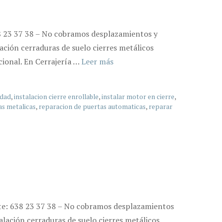
638 23 37 38 – No cobramos desplazamientos y
ación cerraduras de suelo cierres metálicos
cional. En Cerrajería …
Leer más
idad
,
instalacion cierre enrollable
,
instalar motor en cierre
,
as metalicas
,
reparacion de puertas automaticas
,
reparar
ente: 638 23 37 38 – No cobramos desplazamientos
alación cerraduras de suelo cierres metálicos