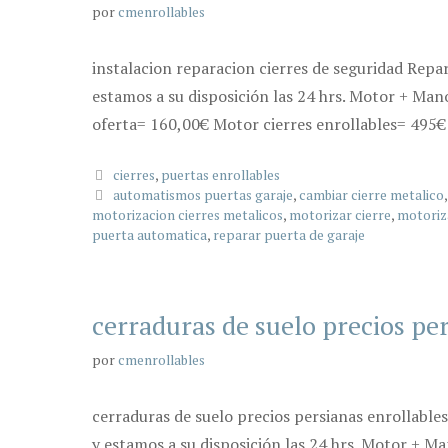
por
cmenrollables
instalacion reparacion cierres de seguridad Repa
estamos a su disposición las 24 hrs. Motor + Man
oferta= 160,00€ Motor cierres enrollables= 495€ 
Categorías
cierres
,
puertas enrollables
Etiquetas
automatismos puertas garaje
,
cambiar cierre metalico
motorizacion cierres metalicos
,
motorizar cierre
,
motoriz
puerta automatica
,
reparar puerta de garaje
cerraduras de suelo precios pe
por
cmenrollables
cerraduras de suelo precios persianas enrollable
y estamos a su disposición las 24 hrs. Motor + M