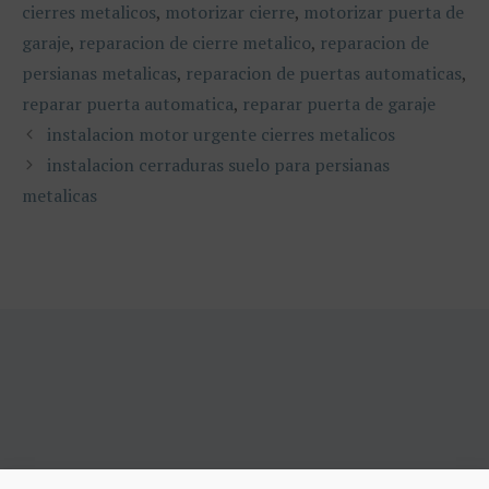
cierres metalicos
,
motorizar cierre
,
motorizar puerta de
garaje
,
reparacion de cierre metalico
,
reparacion de
persianas metalicas
,
reparacion de puertas automaticas
,
reparar puerta automatica
,
reparar puerta de garaje
instalacion motor urgente cierres metalicos
instalacion cerraduras suelo para persianas
metalicas