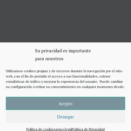
SERVICIOS DE CERRAJERÍA
Su privacidad es importante
para nosotros
Apertura Puertas Madrid 75€
Cerrajeros de urgencias Madrid
Utilizamos cookies propias y de terceros durante la navegación por el sitio
Cerraduras de alta seguridad
web, con el fin de permitir el acceso a sus funcionalidades, extraer
Accesos
estadísticas de tráfico y mejorar la experiencia del usuario. Puede cambiar
su configuración o retirar su consentimiento en cualquier momento desde:
Acepto
Denegar
© 2026 Cierres Metálicos Enrollables Madrid
• Creado con
GeneratePress
Política de cookies
aviso legal
Politica de Privacidad