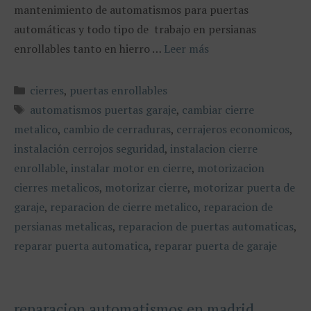
mantenimiento de automatismos para puertas
automáticas y todo tipo de trabajo en persianas
enrollables tanto en hierro …
Leer más
Categorías
cierres
,
puertas enrollables
Etiquetas
automatismos puertas garaje
,
cambiar cierre
metalico
,
cambio de cerraduras
,
cerrajeros economicos
,
instalación cerrojos seguridad
,
instalacion cierre
enrollable
,
instalar motor en cierre
,
motorizacion
cierres metalicos
,
motorizar cierre
,
motorizar puerta de
garaje
,
reparacion de cierre metalico
,
reparacion de
persianas metalicas
,
reparacion de puertas automaticas
,
reparar puerta automatica
,
reparar puerta de garaje
reparacion automatismos en madrid