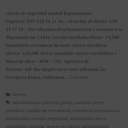
cierres de seguridad madrid Reparaciones
Urgentes Telf: 628 56 21 56 – Atención al cliente: 638
23 37 38 – No cobramos desplazamientos y estamos a su
disposición las 24 hrs. Cerrojo instalado oferta= 74,00€
Instalación cerraduras de suelo cierres metálicos
oferta= 160,00€ Motor instalado cierres enrollables +
Mano de obra = 495€ + IVA Apertura de
Puertas: 42€ Sin ningún otro costo adicional. En
Cerrajería Badra, realizamos …
Leer más
Categorías
cierres
Etiquetas
automatismos puertas garaje
,
cambiar cierre
metalico
,
cambio de cerraduras
,
cerrajeros economicos
,
instalación cerrojos seguridad
,
instalacion cierre
enrollable
,
instalar motor en cierre
,
motorizacion