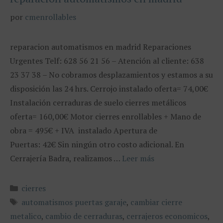
por
cmenrollables
reparacion automatismos en madrid Reparaciones
Urgentes Telf: 628 56 21 56 – Atención al cliente: 638
23 37 38 – No cobramos desplazamientos y estamos a su
disposición las 24 hrs. Cerrojo instalado oferta= 74,00€
Instalación cerraduras de suelo cierres metálicos
oferta= 160,00€ Motor cierres enrollables + Mano de
obra = 495€ + IVA instalado Apertura de
Puertas: 42€ Sin ningún otro costo adicional. En
Cerrajería Badra, realizamos …
Leer más
Categorías
cierres
Etiquetas
automatismos puertas garaje
,
cambiar cierre
metalico
,
cambio de cerraduras
,
cerrajeros economicos
,