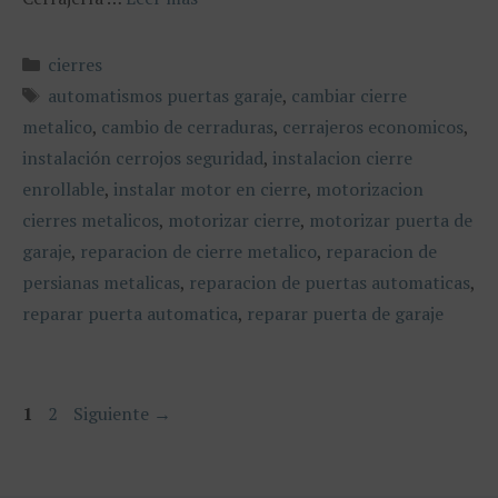
Categorías
cierres
Etiquetas
automatismos puertas garaje
,
cambiar cierre
metalico
,
cambio de cerraduras
,
cerrajeros economicos
,
instalación cerrojos seguridad
,
instalacion cierre
enrollable
,
instalar motor en cierre
,
motorizacion
cierres metalicos
,
motorizar cierre
,
motorizar puerta de
garaje
,
reparacion de cierre metalico
,
reparacion de
persianas metalicas
,
reparacion de puertas automaticas
,
reparar puerta automatica
,
reparar puerta de garaje
Página
Página
1
2
Siguiente
→