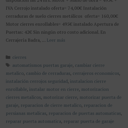
disposición las 24 hrs. Motor + Mano de obra = 495€ +
IVA Cerrojo instalado oferta= 74,00€ Instalación
cerraduras de suelo cierres metálicos oferta= 160,00€
Motor cierres enrollables= 495€ instalado Apertura de
Puertas: 42€ Sin ningún otro costo adicional. En
Cerrajería Badra, …
Leer más
Categorías
cierres
Etiquetas
automatismos puertas garaje
,
cambiar cierre
metalico
,
cambio de cerraduras
,
cerrajeros economicos
,
instalación cerrojos seguridad
,
instalacion cierre
enrollable
,
instalar motor en cierre
,
motorizacion
cierres metalicos
,
motorizar cierre
,
motorizar puerta de
garaje
,
reparacion de cierre metalico
,
reparacion de
persianas metalicas
,
reparacion de puertas automaticas
,
reparar puerta automatica
,
reparar puerta de garaje