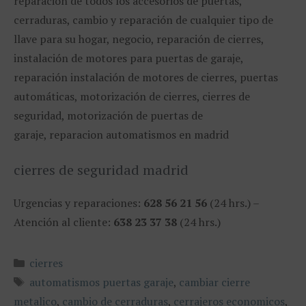
reparación de todos los accesorios de puertas,
cerraduras, cambio y reparación de cualquier tipo de
llave para su hogar, negocio, reparación de cierres,
instalación de motores para puertas de garaje,
reparación instalación de motores de cierres, puertas
automáticas, motorización de cierres, cierres de
seguridad, motorización de puertas de
garaje, reparacion automatismos en madrid
cierres de seguridad madrid
Urgencias y reparaciones:
628 56 21 56
(24 hrs.) –
Atención al cliente:
638 23 37 38
(24 hrs.)
Categorías
cierres
Etiquetas
automatismos puertas garaje
,
cambiar cierre
metalico
,
cambio de cerraduras
,
cerrajeros economicos
,