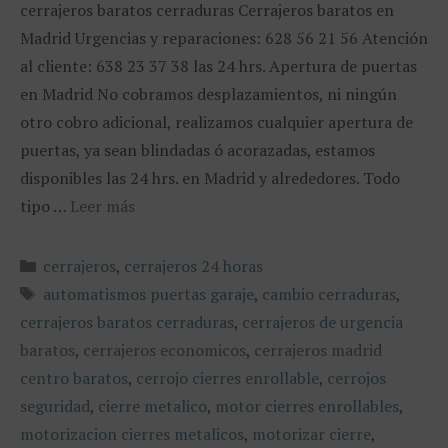
cerrajeros baratos cerraduras Cerrajeros baratos en
Madrid Urgencias y reparaciones: 628 56 21 56 Atención
al cliente: 638 23 37 38 las 24 hrs. Apertura de puertas
en Madrid No cobramos desplazamientos, ni ningún
otro cobro adicional, realizamos cualquier apertura de
puertas, ya sean blindadas ó acorazadas, estamos
disponibles las 24 hrs. en Madrid y alrededores. Todo
tipo …
Leer más
Categorías
cerrajeros
,
cerrajeros 24 horas
Etiquetas
automatismos puertas garaje
,
cambio cerraduras
,
cerrajeros baratos cerraduras
,
cerrajeros de urgencia
baratos
,
cerrajeros economicos
,
cerrajeros madrid
centro baratos
,
cerrojo cierres enrollable
,
cerrojos
seguridad
,
cierre metalico
,
motor cierres enrollables
,
motorizacion cierres metalicos
,
motorizar cierre
,