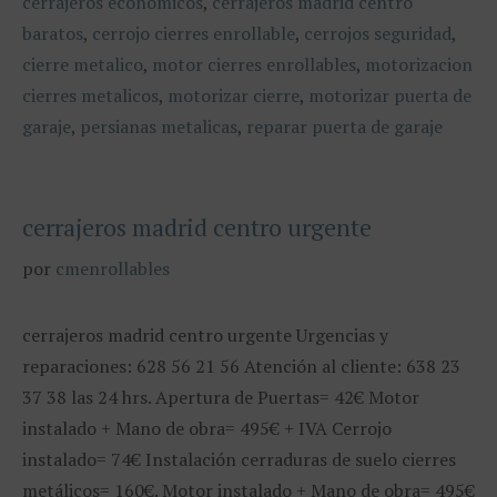
cerrajeros economicos
,
cerrajeros madrid centro
baratos
,
cerrojo cierres enrollable
,
cerrojos seguridad
,
cierre metalico
,
motor cierres enrollables
,
motorizacion
cierres metalicos
,
motorizar cierre
,
motorizar puerta de
garaje
,
persianas metalicas
,
reparar puerta de garaje
cerrajeros madrid centro urgente
por
cmenrollables
cerrajeros madrid centro urgente Urgencias y
reparaciones: 628 56 21 56 Atención al cliente: 638 23
37 38 las 24 hrs. Apertura de Puertas= 42€ Motor
instalado + Mano de obra= 495€ + IVA Cerrojo
instalado= 74€ Instalación cerraduras de suelo cierres
metálicos= 160€. Motor instalado + Mano de obra= 495€