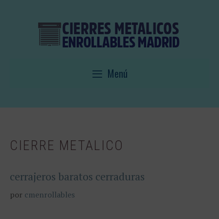
Saltar
al
contenido
Menú
CIERRE METALICO
cerrajeros baratos cerraduras
por
cmenrollables