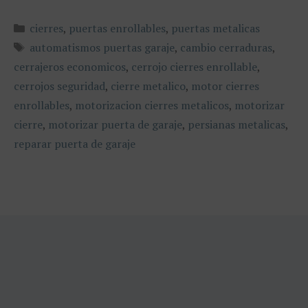
Categorías
cierres
,
puertas enrollables
,
puertas metalicas
Etiquetas
automatismos puertas garaje
,
cambio cerraduras
,
cerrajeros economicos
,
cerrojo cierres enrollable
,
cerrojos seguridad
,
cierre metalico
,
motor cierres
enrollables
,
motorizacion cierres metalicos
,
motorizar
cierre
,
motorizar puerta de garaje
,
persianas metalicas
,
reparar puerta de garaje