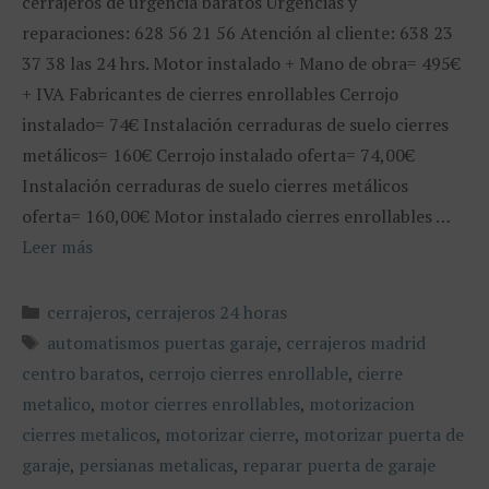
cerrajeros de urgencia baratos Urgencias y
reparaciones: 628 56 21 56 Atención al cliente: 638 23
37 38 las 24 hrs. Motor instalado + Mano de obra= 495€
+ IVA Fabricantes de cierres enrollables Cerrojo
instalado= 74€ Instalación cerraduras de suelo cierres
metálicos= 160€ Cerrojo instalado oferta= 74,00€
Instalación cerraduras de suelo cierres metálicos
oferta= 160,00€ Motor instalado cierres enrollables …
Leer más
Categorías
cerrajeros
,
cerrajeros 24 horas
Etiquetas
automatismos puertas garaje
,
cerrajeros madrid
centro baratos
,
cerrojo cierres enrollable
,
cierre
metalico
,
motor cierres enrollables
,
motorizacion
cierres metalicos
,
motorizar cierre
,
motorizar puerta de
garaje
,
persianas metalicas
,
reparar puerta de garaje