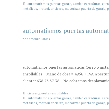
Etiquetas
automatismos puertas garaje
,
cambio cerraduras
,
cerr
metalicos
,
motorizar cierre
,
motorizar puerta de garaje
,
p
automatismos puertas automat
por
cmenrollables
automatismos puertas automaticas Cerrojo instal
enrollables + Mano de obra = 495€ + IVA Apertura
cliente: 638 23 37 38 – No cobramos desplazamien
Categorías
cierres
,
puertas enrollables
Etiquetas
automatismos puertas garaje
,
cambio cerraduras
,
cerr
metalicos
,
motorizar cierre
,
motorizar puerta de garaje
,
p