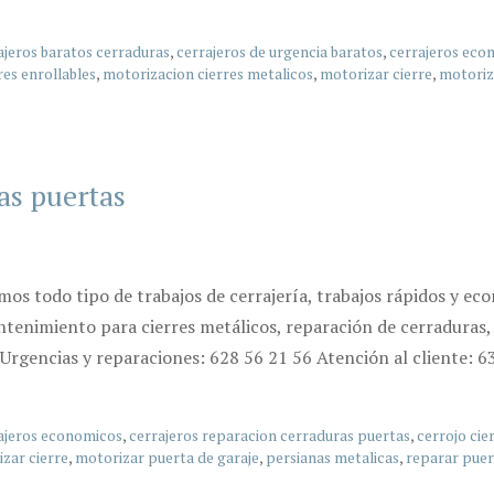
ajeros baratos cerraduras
,
cerrajeros de urgencia baratos
,
cerrajeros eco
es enrollables
,
motorizacion cierres metalicos
,
motorizar cierre
,
motoriz
as puertas
os todo tipo de trabajos de cerrajería, trabajos rápidos y eco
ntenimiento para cierres metálicos, reparación de cerraduras
 Urgencias y reparaciones: 628 56 21 56 Atención al cliente: 
ajeros economicos
,
cerrajeros reparacion cerraduras puertas
,
cerrojo cie
zar cierre
,
motorizar puerta de garaje
,
persianas metalicas
,
reparar puer