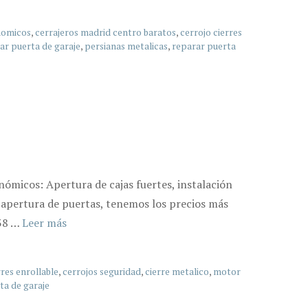
nomicos
,
cerrajeros madrid centro baratos
,
cerrojo cierres
ar puerta de garaje
,
persianas metalicas
,
reparar puerta
nómicos: Apertura de cajas fuertes, instalación
, apertura de puertas, tenemos los precios más
638 …
Leer más
rres enrollable
,
cerrojos seguridad
,
cierre metalico
,
motor
ta de garaje