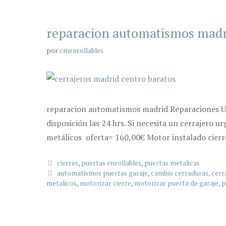
reparacion automatismos madr
por
cmenrollables
reparacion automatismos madrid Reparaciones Urg
disposición las 24 hrs. Si necesita un cerrajero u
metálicos oferta= 160,00€ Motor instalado cier
Categorías
cierres
,
puertas enrollables
,
puertas metalicas
Etiquetas
automatismos puertas garaje
,
cambio cerraduras
,
cerr
metalicos
,
motorizar cierre
,
motorizar puerta de garaje
,
p