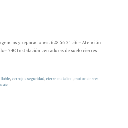
gencias y reparaciones: 628 56 21 56 – Atención
o= 74€ Instalación cerraduras de suelo cierres
llable
,
cerrojos seguridad
,
cierre metalico
,
motor cierres
araje