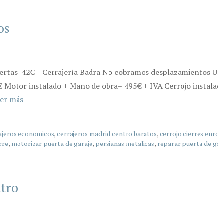
os
ertas 42€ – Cerrajería Badra No cobramos desplazamientos Ur
€ Motor instalado + Mano de obra= 495€ + IVA Cerrojo instalad
er más
ajeros economicos
,
cerrajeros madrid centro baratos
,
cerrojo cierres enro
rre
,
motorizar puerta de garaje
,
persianas metalicas
,
reparar puerta de g
ntro