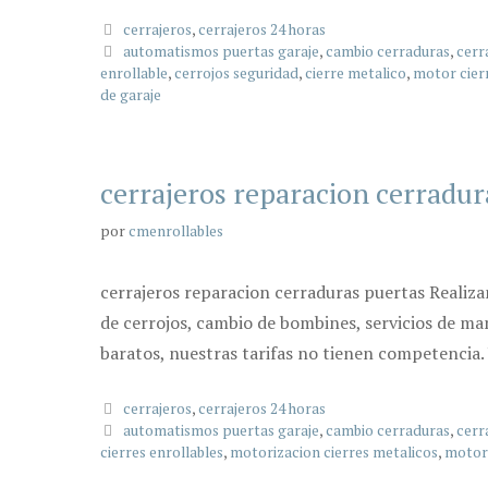
Categorías
cerrajeros
,
cerrajeros 24 horas
Etiquetas
automatismos puertas garaje
,
cambio cerraduras
,
cerr
enrollable
,
cerrojos seguridad
,
cierre metalico
,
motor cierr
de garaje
cerrajeros reparacion cerradur
por
cmenrollables
cerrajeros reparacion cerraduras puertas Realizam
de cerrojos, cambio de bombines, servicios de ma
baratos, nuestras tarifas no tienen competencia.
Categorías
cerrajeros
,
cerrajeros 24 horas
Etiquetas
automatismos puertas garaje
,
cambio cerraduras
,
cerr
cierres enrollables
,
motorizacion cierres metalicos
,
motori