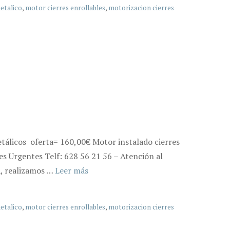
etalico
,
motor cierres enrollables
,
motorizacion cierres
etálicos oferta= 160,00€ Motor instalado cierres
s Urgentes Telf: 628 56 21 56 – Atención al
a, realizamos …
Leer más
etalico
,
motor cierres enrollables
,
motorizacion cierres