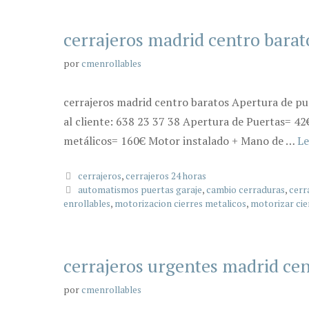
cerrajeros madrid centro barat
por
cmenrollables
cerrajeros madrid centro baratos Apertura de pu
al cliente: 638 23 37 38 Apertura de Puertas= 42
metálicos= 160€ Motor instalado + Mano de …
Le
Categorías
cerrajeros
,
cerrajeros 24 horas
Etiquetas
automatismos puertas garaje
,
cambio cerraduras
,
cerr
enrollables
,
motorizacion cierres metalicos
,
motorizar cie
cerrajeros urgentes madrid ce
por
cmenrollables