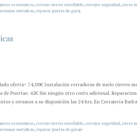
ajeros economicos
,
cerrojo cierres enrollable
,
cerrojos seguridad
,
cierre m
ersianas metalicas
,
reparar puerta de garaj
icas
ado oferta= 74,00€ Instalación cerraduras de suelo cierres m
 de Puertas: 42€ Sin ningún otro costo adicional. Reparacione
tos y estamos a su disposición las 24 hrs. En Cerrajería Badr
ajeros economicos
,
cerrojo cierres enrollable
,
cerrojos seguridad
,
cierre m
ersianas metalicas
,
reparar puerta de garaje