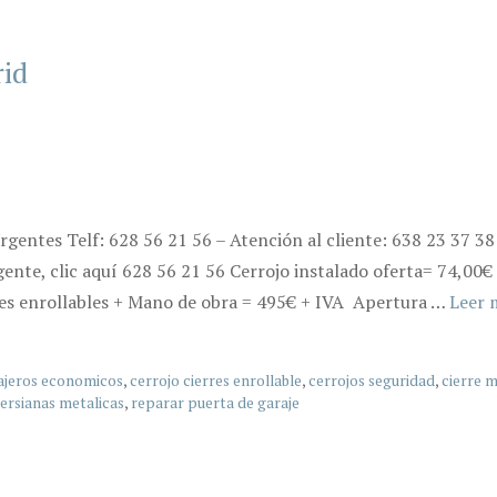
id
entes Telf: 628 56 21 56 – Atención al cliente: 638 23 37 3
rgente, clic aquí 628 56 21 56 Cerrojo instalado oferta= 74,00€
res enrollables + Mano de obra = 495€ + IVA Apertura …
Leer 
ajeros economicos
,
cerrojo cierres enrollable
,
cerrojos seguridad
,
cierre m
ersianas metalicas
,
reparar puerta de garaje