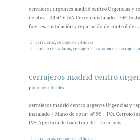
cerrajeros urgentes madrid centro Urgencias y r
de obra= 495€ + IVA Cerrojo instalado= 74€ Insta
fuertes. Instalación y reparación de control de 
Categorías
cerrajeros
,
cerrajeros 24 horas
Etiquetas
cambio cerraduras
,
cerrajeros economicos
,
cerrojo cie
cerrajeros madrid centro urge
por
cmenrollables
cerrajeros madrid centro urgente Urgencias y rep
instalado + Mano de obra= 495€ + IVA Cerrojo in
IVA Apertura de todo tipo de …
Leer más
Categorías
cerrajeros
,
cerrajeros 24 horas