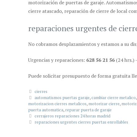
motorización de puertas de garaje. Automatismos 
cierre atascado, reparación de cierre de local com
reparaciones urgentes de cierr
No cobramos desplazamientos y estamos a su disp
Urgencias y reparaciones:
628 56 21 56
(24 hrs.) 
Puede solicitar presupuesto de forma gratuita ll
Categorías
cierres
Etiquetas
automatismos puertas garaje
,
cambiar cierre metalico
motorizacion cierres metalicos
,
motorizar cierre
,
motoriz
puerta automatica
,
reparar puerta de garaje
cerrajeros reparaciones 24 horas madrid
reparaciones urgentes cierres puertas enrollables