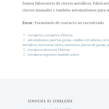
Somos fabricantes de cierres metálicos. Fabricac
cierres manuales y también automatismos para mot
Error:
Formulario de contacto no encontrado.
Categorías
cerrajeros
,
cerrajeros 24 horas
Etiquetas
automatismos puertas garaje
,
cambio cerraduras
,
cerr
metalicos
,
motorizar cierre
,
motorizar puerta de garaje
,
p
cerrajeros alcorcon 24 horas
cerrajeros urgentes madrid centro
SERVICIOS DE CERRAJERÍA