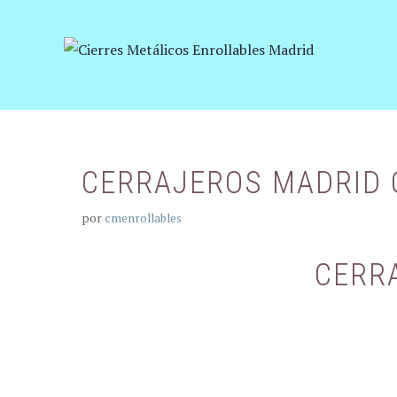
Saltar
al
contenido
CERRAJEROS MADRID
por
cmenrollables
CERR