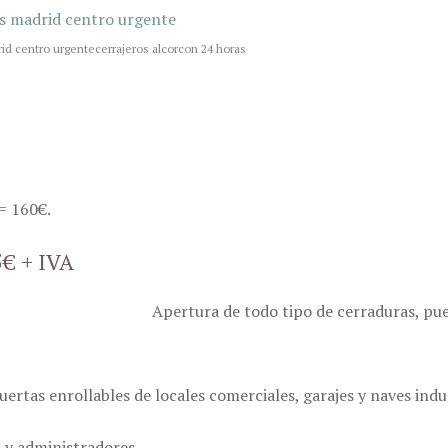
id centro urgentecerrajeros alcorcon 24 horas
s= 160€.
5€ + IVA
Apertura de todo tipo de cerraduras, puer
rtas enrollables de locales comerciales, garajes y naves indus
 y administradores.