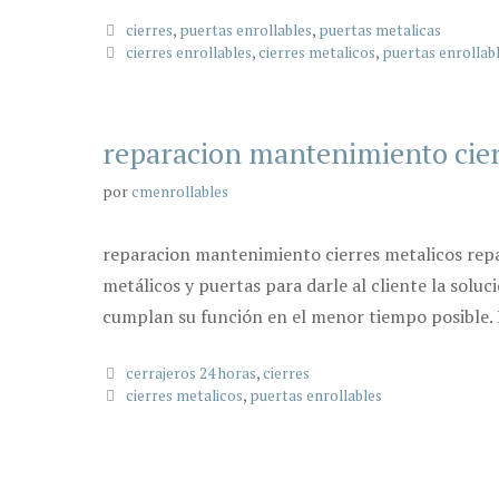
Categorías
cierres
,
puertas enrollables
,
puertas metalicas
Etiquetas
cierres enrollables
,
cierres metalicos
,
puertas enrollab
reparacion mantenimiento cier
por
cmenrollables
reparacion mantenimiento cierres metalicos rep
metálicos y puertas para darle al cliente la sol
cumplan su función en el menor tiempo posible. 
Categorías
cerrajeros 24 horas
,
cierres
Etiquetas
cierres metalicos
,
puertas enrollables