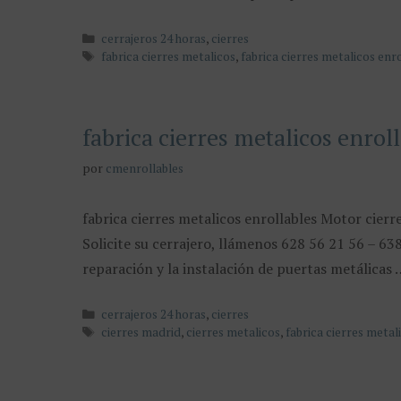
Categorías
cerrajeros 24 horas
,
cierres
Etiquetas
fabrica cierres metalicos
,
fabrica cierres metalicos enr
fabrica cierres metalicos enrol
por
cmenrollables
fabrica cierres metalicos enrollables Motor cierr
Solicite su cerrajero, llámenos 628 56 21 56 – 6
reparación y la instalación de puertas metálicas
Categorías
cerrajeros 24 horas
,
cierres
Etiquetas
cierres madrid
,
cierres metalicos
,
fabrica cierres metal