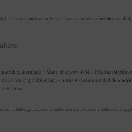
ollables
,
fabrica puertas enrollables
,
fabricacion cierres metalicos madrid
,
lables
e metálico instalado + Mano de obra= 495€ + IVA. Instalación 
38 23 37 38. Disponibles las 24 horas en la Comunidad de Madri
 …
Leer más
icos enrollables
,
puertas enrollables acero
,
puertas enrollables concha
,
pu