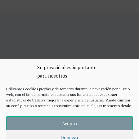
SERVICIOS DE CERRAJERÍA
Su privacidad es importante
para nosotros
Apertura Puertas Madrid 75€
Cerrajeros de urgencias Madrid
Utilizamos cookies propias y de terceros durante la navegación por el sitio
Cerraduras de alta seguridad
web, con el fin de permitir el acceso a sus funcionalidades, extraer
Accesos
estadísticas de tráfico y mejorar la experiencia del usuario. Puede cambiar
su configuración o retirar su consentimiento en cualquier momento desde:
Acepto
Denegar