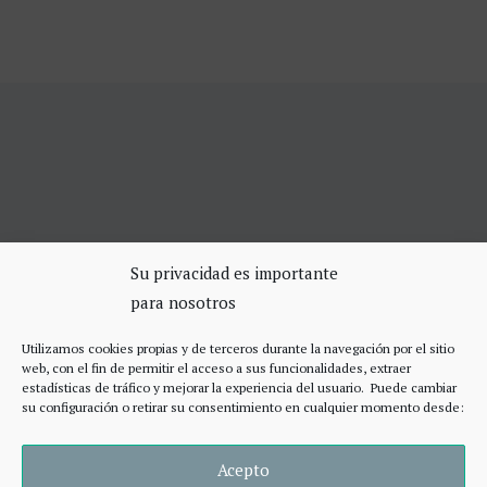
SERVICIOS DE CERRAJERÍA
Su privacidad es importante
para nosotros
Apertura Puertas Madrid 75€
Cerrajeros de urgencias Madrid
Utilizamos cookies propias y de terceros durante la navegación por el sitio
Cerraduras de alta seguridad
web, con el fin de permitir el acceso a sus funcionalidades, extraer
Accesos
estadísticas de tráfico y mejorar la experiencia del usuario. Puede cambiar
su configuración o retirar su consentimiento en cualquier momento desde:
Acepto