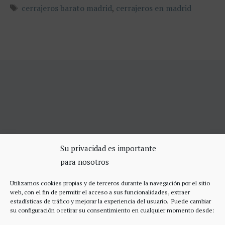
Etiquetas
cerrajeros barato madrid
,
cerrajeros en madrid
SERVICIOS DE CERRAJERÍA
Su privacidad es importante
para nosotros
Apertura Puertas Madrid 75€
Cerrajeros de urgencias Madrid
Utilizamos cookies propias y de terceros durante la navegación por el sitio
Cerraduras de alta seguridad
web, con el fin de permitir el acceso a sus funcionalidades, extraer
Accesos
estadísticas de tráfico y mejorar la experiencia del usuario. Puede cambiar
su configuración o retirar su consentimiento en cualquier momento desde: