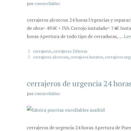
por
cmenrollables
cerrajeros alcorcon 24 horas Urgencias y reparac
de obra= 495€ + IVA Cerrojo instalado= 74€ Insta
horas Apertura de todo tipo de cerraduras, …
Lee
Categorías
cerrajeros
,
cerrajeros 24 horas
Etiquetas
cerrajeros alcorcon
,
cerrajeros baratos
,
cerrajeros ur
cerrajeros de urgencia 24 hora
por
cmenrollables
cerrajeros de urgencia 24 horas Apertura de Pue