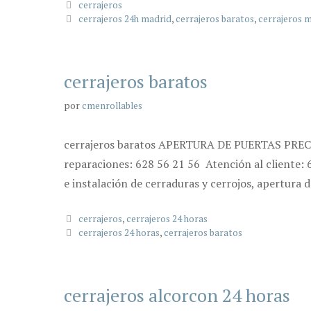
Categorías
cerrajeros
Etiquetas
cerrajeros 24h madrid
,
cerrajeros baratos
,
cerrajeros 
cerrajeros baratos
por
cmenrollables
cerrajeros baratos APERTURA DE PUERTAS PRECIO 
reparaciones: 628 56 21 56 Atención al cliente: 
e instalación de cerraduras y cerrojos, apertura 
Categorías
cerrajeros
,
cerrajeros 24 horas
Etiquetas
cerrajeros 24 horas
,
cerrajeros baratos
cerrajeros alcorcon 24 horas