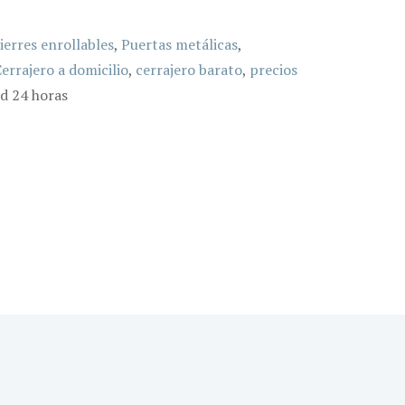
ierres enrollables
,
Puertas metálicas
,
errajero a domicilio
,
cerrajero barato
,
precios
id 24 horas