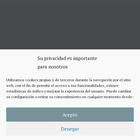
SERVICIOS DE CERRAJERÍA
Su privacidad es importante
para nosotros
Apertura Puertas Madrid 75€
Cerrajeros de urgencias Madrid
Utilizamos cookies propias y de terceros durante la navegación por el sitio
Cerraduras de alta seguridad
web, con el fin de permitir el acceso a sus funcionalidades, extraer
Accesos
estadísticas de tráfico y mejorar la experiencia del usuario. Puede cambiar
su configuración o retirar su consentimiento en cualquier momento desde:
Acepto
Denegar