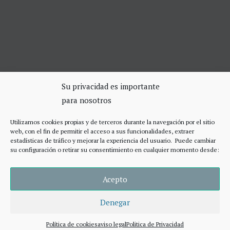
SERVICIOS DE CERRAJERÍA
Su privacidad es importante
para nosotros
Apertura Puertas Madrid 75€
Cerrajeros de urgencias Madrid
Utilizamos cookies propias y de terceros durante la navegación por el sitio
Cerraduras de alta seguridad
web, con el fin de permitir el acceso a sus funcionalidades, extraer
Accesos
estadísticas de tráfico y mejorar la experiencia del usuario. Puede cambiar
su configuración o retirar su consentimiento en cualquier momento desde:
Acepto
Denegar
© 2026 Cierres Metálicos Enrollables Madrid
• Creado con
GeneratePress
Política de cookies
aviso legal
Politica de Privacidad