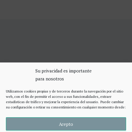
SERVICIOS DE CERRAJERÍA
Su privacidad es importante
para nosotros
Apertura Puertas Madrid 75€
Cerrajeros de urgencias Madrid
Utilizamos cookies propias y de terceros durante la navegación por el sitio
Cerraduras de alta seguridad
web, con el fin de permitir el acceso a sus funcionalidades, extraer
Accesos
estadísticas de tráfico y mejorar la experiencia del usuario. Puede cambiar
su configuración o retirar su consentimiento en cualquier momento desde:
Acepto