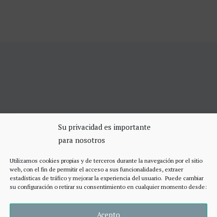
SERVICIOS DE CERRAJERÍA
Su privacidad es importante
para nosotros
Apertura Puertas Madrid 75€
Cerrajeros de urgencias Madrid
Utilizamos cookies propias y de terceros durante la navegación por el sitio
Cerraduras de alta seguridad
web, con el fin de permitir el acceso a sus funcionalidades, extraer
Accesos
estadísticas de tráfico y mejorar la experiencia del usuario. Puede cambiar
su configuración o retirar su consentimiento en cualquier momento desde:
Acepto