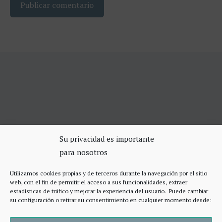
SERVICIOS DE CERRAJERÍA
Su privacidad es importante
para nosotros
Apertura Puertas Madrid 75€
Cerrajeros de urgencias Madrid
Utilizamos cookies propias y de terceros durante la navegación por el sitio
Cerraduras de alta seguridad
web, con el fin de permitir el acceso a sus funcionalidades, extraer
Accesos
estadísticas de tráfico y mejorar la experiencia del usuario. Puede cambiar
su configuración o retirar su consentimiento en cualquier momento desde: