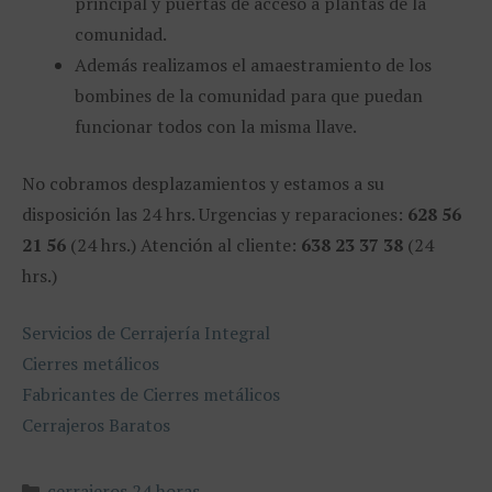
principal y puertas de acceso a plantas de la
comunidad.
Además realizamos el amaestramiento de los
bombines de la comunidad para que puedan
funcionar todos con la misma llave.
No cobramos desplazamientos y estamos a su
disposición las 24 hrs. Urgencias y reparaciones:
628 56
21 56
(24 hrs.) Atención al cliente:
638 23 37 38
(24
hrs.)
Servicios de Cerrajería Integral
Cierres metálicos
Fabricantes de Cierres metálicos
Cerrajeros Baratos
Categorías
cerrajeros 24 horas