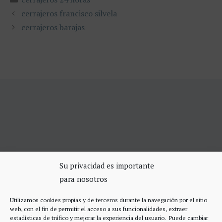
cerrajeros francisco silvela
cerrajeros barajas
SERVICIOS DE CERRAJERÍA
Su privacidad es importante
para nosotros
Apertura Puertas Madrid 75€
Cerrajeros de urgencias Madrid
Utilizamos cookies propias y de terceros durante la navegación por el sitio
Cerraduras de alta seguridad
web, con el fin de permitir el acceso a sus funcionalidades, extraer
Accesos
estadísticas de tráfico y mejorar la experiencia del usuario. Puede cambiar