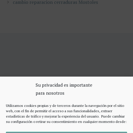
cambio reparacion cerraduras Mostoles
SERVICIOS DE CERRAJERÍA
Su privacidad es importante
para nosotros
Apertura Puertas Madrid 75€
Cerrajeros de urgencias Madrid
Utilizamos cookies propias y de terceros durante la navegación por el sitio
Cerraduras de alta seguridad
web, con el fin de permitir el acceso a sus funcionalidades, extraer
Accesos
estadísticas de tráfico y mejorar la experiencia del usuario. Puede cambiar
su configuración o retirar su consentimiento en cualquier momento desde: