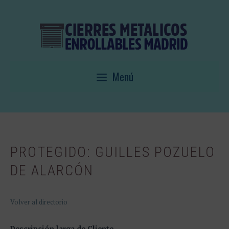
Saltar
al
contenido
Menú
PROTEGIDO: GUILLES POZUELO
DE ALARCÓN
Volver al directorio
Descripción larga de Cliente