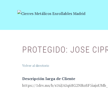
Saltar
al
contenido
PROTEGIDO: JOSE CI
Volver al directorio
Descripción larga de Cliente
https://1drv.ms/b/s!AiJAIq68G2NRoSF5iajoUMb