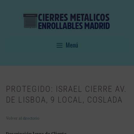
Saltar
al
contenido
Menú
PROTEGIDO: ISRAEL CIERRE AV.
DE LISBOA, 9 LOCAL, COSLADA
Volver al directorio
Descripción larga de Cliente