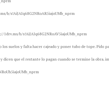
b_nprm
drv.ms/b/s!AiJAIq68G2NRoAR5iajoUMb_nprm
s://1drv.ms/b/s!AiJAIq68G2NRoAV5iajoUMb_nprm
o los suelos y falta hacer cajeado y poner tubo de tope. Pido 
y dicen que el restante lo pagan cuando se termine la obra. 
G2NRoUh5iajoUMb_nprm