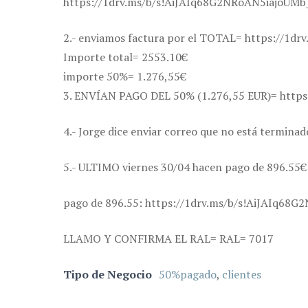
https://1drv.ms/b/s!AiJAIq68G2NRoAN5iajoUM
2.- enviamos factura por el TOTAL= https://1
Importe total= 2553.10€
importe 50%= 1.276,55€
3. ENVÍAN PAGO DEL 50% (1.276,55 EUR)= http
4.- Jorge dice enviar correo que no está terminad
5.- ULTIMO viernes 30/04 hacen pago de 896.55€ 
pago de 896.55: https://1drv.ms/b/s!AiJAIq68
LLAMO Y CONFIRMA EL RAL= RAL= 7017
Tipo de Negocio
50%pagado
,
clientes