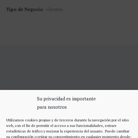
Tipo de Negocio
clientes
SERVICIOS DE CERRAJERÍA
Su privacidad es importante
para nosotros
Apertura Puertas Madrid 75€
Cerrajeros de urgencias Madrid
Utilizamos cookies propias y de terceros durante la navegación por el sitio
Cerraduras de alta seguridad
web, con el fin de permitir el acceso a sus funcionalidades, extraer
Accesos
estadísticas de tráfico y mejorar la experiencia del usuario. Puede cambiar
su configuración o retirar su consentimiento en cualquier momento desde: