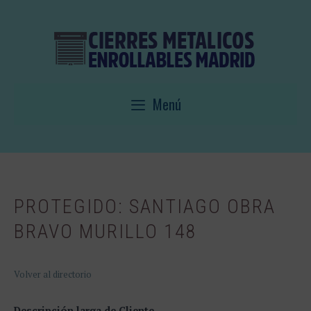
Saltar
al
contenido
Menú
PROTEGIDO: SANTIAGO OBRA
BRAVO MURILLO 148
Volver al directorio
Descripción larga de Cliente