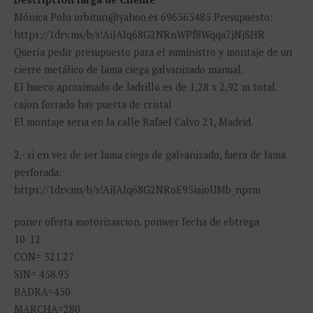
Mónica Polo orbitun@yahoo.es 696565485 Presupuesto:
https://1drv.ms/b/s!AiJAIq68G2NRnWPf8Wqqa7jNjSHR
Quería pedir presupuesto para el suministro y montaje de un
cierre metálico de lama ciega galvanizado manual.
El hueco aproximado de ladrillo es de 1,28 x 2,92 m total.
cajon forrado hay puerta de cristal
El montaje seria en la calle Rafael Calvo 21, Madrid.
2.- si en vez de ser lama ciega de galvanizado, fuera de lama
perforada:
https://1drv.ms/b/s!AiJAIq68G2NRoE95iajoUMb_nprm
poner oferta motorizascion. ponwer fecha de ebtrega
10-12
CON= 321.27
SIN= 458.95
BADRA=450
MARCHA=280