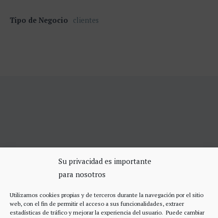
Tipo de Negocio
clientes
SERVICIOS DE CERRAJERÍA
Su privacidad es importante
para nosotros
Apertura Puertas Madrid 75€
Cerrajeros de urgencias Madrid
Utilizamos cookies propias y de terceros durante la navegación por el sitio
Cerraduras de alta seguridad
web, con el fin de permitir el acceso a sus funcionalidades, extraer
Accesos
estadísticas de tráfico y mejorar la experiencia del usuario. Puede cambiar