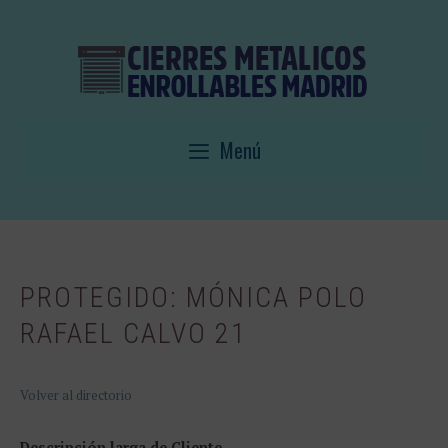
Saltar
al
contenido
Menú
PROTEGIDO: MÓNICA POLO
RAFAEL CALVO 21
Volver al directorio
Descripción larga de Cliente