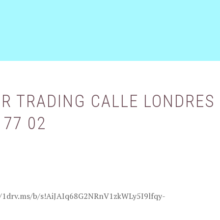
R TRADING CALLE LONDRES 1
 77 02
s://1drv.ms/b/s!AiJAIq68G2NRnV1zkWLy5I9lfqy-