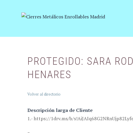
Saltar
al
contenido
PROTEGIDO: SARA RO
HENARES
Volver al directorio
Descripción larga de Cliente
1.- https://1drv.ms/b/s!AiJAIq68G2NRnUjp82Lyf