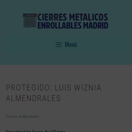
Saltar
al
contenido
Menú
PROTEGIDO: LUIS WIZNIA
ALMENDRALES
Volver al directorio
Descripción larga de Cliente