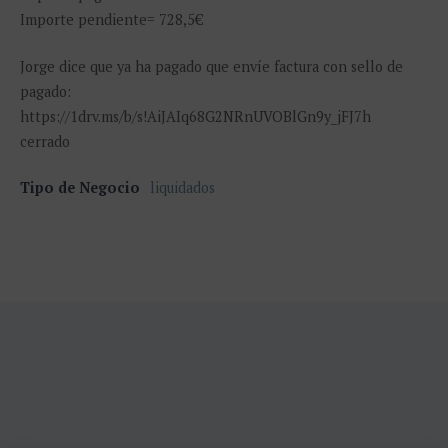
Importe pendiente= 728,5€
Jorge dice que ya ha pagado que envíe factura con sello de
pagado:
https://1drv.ms/b/s!AiJAIq68G2NRnUVOBlGn9y_jFJ7h
cerrado
Tipo de Negocio
liquidados