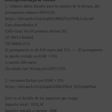
1.- Adjunto datos fiscales para la emisión de la factura ,del
presupuesto número 00945/02.:
https://1drv.ms/b/s!AiJAIq68G2NRnTVyrUV8L3-uLcmP
Casa almendrales sl
Calle Gran Vía 69 primero oficina 101
CP 28013 Madrid
CIF B88465133.
El presupuesto es de 850 euros más IVA. <-- El presupuesto
se queda cerrado en 850€ + IVA
A cuenta 300 euros.
Un saludo Luis Wiznia,tel 620973339.
2.- enviamos factura por 850€ + IVA:
https://1drv.ms/b/s!AiJAIq68G2NRnTMxS_9Z2jGmSPbm
Este es el detalle de los importes que tengo:
Importe total= 1028,5€
Importe pagado a cuenta= 300€