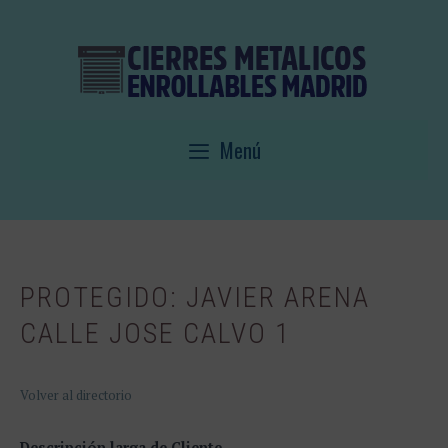
Saltar
al
contenido
Menú
PROTEGIDO: JAVIER ARENA
CALLE JOSE CALVO 1
Volver al directorio
Descripción larga de Cliente