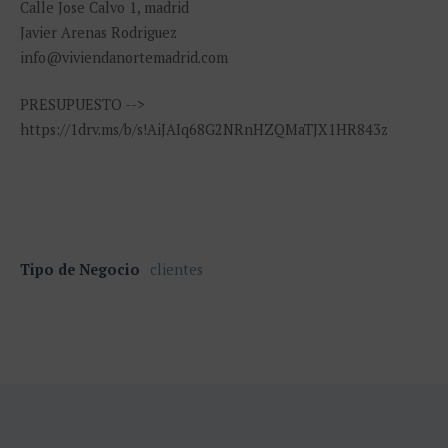
Calle Jose Calvo 1, madrid
Javier Arenas Rodriguez
info@viviendanortemadrid.com
PRESUPUESTO -->
https://1drv.ms/b/s!AiJAIq68G2NRnHZQMaTJX1HR843z
Tipo de Negocio
clientes