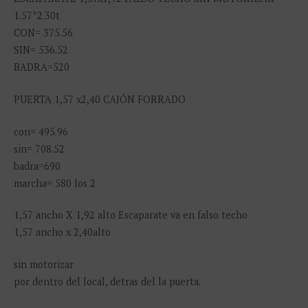
1.57*2.30t
CON= 375.56
SIN= 536.52
BADRA=520
PUERTA 1,57 x2,40 CAJÓN FORRADO
con= 495.96
sin= 708.52
badra=690
marcha= 580 los 2
1,57 ancho X 1,92 alto Escaparate va en falso techo
1,57 ancho x 2,40alto
sin motorizar
por dentro del local, detras del la puerta.