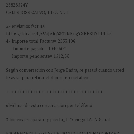
28828574Y
CALLE JOSE CALVO, 1 LOCAL 1
3.- enviamos factura:
https://1drv.ms/b/s!AiJAIq68G2NRngYXREKU7f_Uhias
4.- Importe total Factura= 2553.10€
Importe pagado= 1040.60€
Importe pendiente= 1512,5€
Según conversación con Jorge Badra, se pasará cuando usted
le avise para retirar el dinero en metálico.
++++++++++++++++++++++++++++++++++++
olvidarse de esta conversacion por teléfono
2 huecos escaparate y puerta,, P77 ciego LACADO ral
ESCAPARATE 1,57x1,92 FALSO TECHO SIN MOTORIZAR