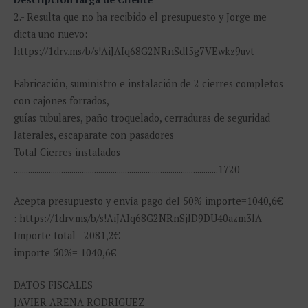
2.- Resulta que no ha recibido el presupuesto y Jorge me
dicta uno nuevo:
https://1drv.ms/b/s!AiJAIq68G2NRnSdl5g7VEwkz9uvt
Fabricación, suministro e instalación de 2 cierres completos
con cajones forrados,
guías tubulares, paño troquelado, cerraduras de seguridad
laterales, escaparate con pasadores
Total Cierres instalados
...................................................................................................1720
Acepta presupuesto y envía pago del 50% importe=1040,6€
: https://1drv.ms/b/s!AiJAIq68G2NRnSjlD9DU40azm3lA
Importe total= 2081,2€
importe 50%= 1040,6€
DATOS FISCALES
JAVIER ARENA RODRIGUEZ