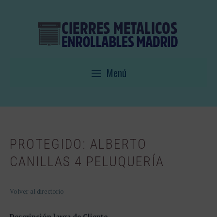
Saltar
al
contenido
Menú
PROTEGIDO: ALBERTO
CANILLAS 4 PELUQUERÍA
Volver al directorio
Descripción larga de Cliente