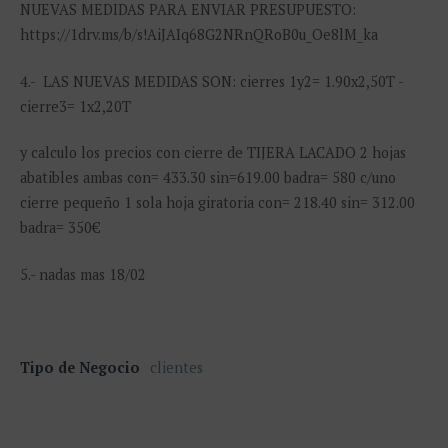
NUEVAS MEDIDAS PARA ENVIAR PRESUPUESTO:
https://1drv.ms/b/s!AiJAIq68G2NRnQRoB0u_Oe8lM_ka
4.- LAS NUEVAS MEDIDAS SON: cierres 1y2= 1.90x2,50T -
cierre3= 1x2,20T
y calculo los precios con cierre de TIJERA LACADO 2 hojas
abatibles ambas con= 433.30 sin=619.00 badra= 580 c/uno
cierre pequeño 1 sola hoja giratoria con= 218.40 sin= 312.00
badra= 350€
5.- nadas mas 18/02
Tipo de Negocio
clientes