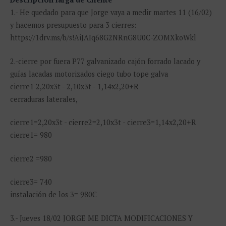
1.- He quedado para que Jorge vaya a medir martes 11 (16/02)
y hacemos presupuesto para 3 cierres:
https://1drv.ms/b/s!AiJAIq68G2NRnG8U0C-ZOMXkoWkl
2.-cierre por fuera P77 galvanizado cajón forrado lacado y
guías lacadas motorizados ciego tubo tope galva
cierre1 2,20x3t - 2,10x3t - 1,14x2,20+R
cerraduras laterales,
cierre1=2,20x3t - cierre2=2,10x3t - cierre3=1,14x2,20+R
cierre1= 980
cierre2 =980
cierre3= 740
instalación de los 3= 980€
3.- Jueves 18/02 JORGE ME DICTA MODIFICACIONES Y