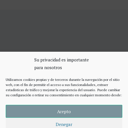
SERVICIOS DE CERRAJERÍA
Su privacidad es importante
para nosotros
Apertura Puertas Madrid 75€
Cerrajeros de urgencias Madrid
Utilizamos cookies propias y de terceros durante la navegación por el sitio
Cerraduras de alta seguridad
web, con el fin de permitir el acceso a sus funcionalidades, extraer
Accesos
estadísticas de tráfico y mejorar la experiencia del usuario. Puede cambiar
su configuración o retirar su consentimiento en cualquier momento desde:
Acepto
Denegar