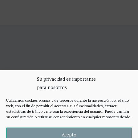
SERVICIOS DE CERRAJERÍA
Su privacidad es importante
para nosotros
Apertura Puertas Madrid 75€
Cerrajeros de urgencias Madrid
Utilizamos cookies propias y de terceros durante la navegación por el sitio
Cerraduras de alta seguridad
web, con el fin de permitir el acceso a sus funcionalidades, extraer
Accesos
estadísticas de tráfico y mejorar la experiencia del usuario. Puede cambiar
su configuración o retirar su consentimiento en cualquier momento desde:
Acepto