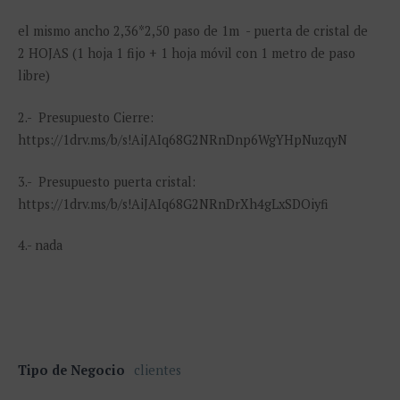
el mismo ancho 2,36*2,50 paso de 1m - puerta de cristal de
2 HOJAS (1 hoja 1 fijo + 1 hoja móvil con 1 metro de paso
libre)
2.- Presupuesto Cierre:
https://1drv.ms/b/s!AiJAIq68G2NRnDnp6WgYHpNuzqyN
3.- Presupuesto puerta cristal:
https://1drv.ms/b/s!AiJAIq68G2NRnDrXh4gLxSDOiyfi
4.- nada
Tipo de Negocio
clientes