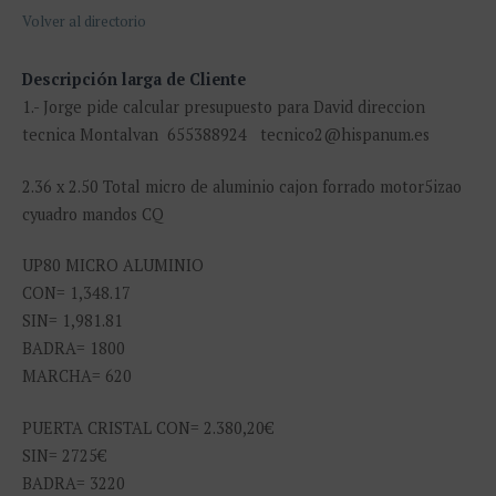
Volver al directorio
Descripción larga de Cliente
1.- Jorge pide calcular presupuesto para David direccion
tecnica Montalvan 655388924 tecnico2@hispanum.es
2.36 x 2.50 Total micro de aluminio cajon forrado motor5izao
cyuadro mandos CQ
UP80 MICRO ALUMINIO
CON= 1,348.17
SIN= 1,981.81
BADRA= 1800
MARCHA= 620
PUERTA CRISTAL CON= 2.380,20€
SIN= 2725€
BADRA= 3220