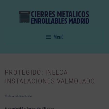
Saltar
al
contenido
Menú
PROTEGIDO: INELCA
INSTALACIONES VALMOJADO
Volver al directorio
Descripción larga de Cliente