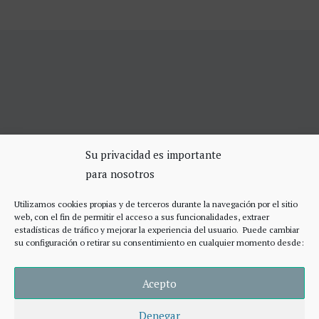
SERVICIOS DE CERRAJERÍA
Su privacidad es importante
para nosotros
Apertura Puertas Madrid 75€
Cerrajeros de urgencias Madrid
Utilizamos cookies propias y de terceros durante la navegación por el sitio
Cerraduras de alta seguridad
web, con el fin de permitir el acceso a sus funcionalidades, extraer
Accesos
estadísticas de tráfico y mejorar la experiencia del usuario. Puede cambiar
su configuración o retirar su consentimiento en cualquier momento desde:
Acepto
Denegar