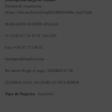
FActura de reparacion:
https://1drv.ms/b/s!AiJAIq68G2NRlDd58ba_jwpV9JpB
MARGARITA MARTIN AYLAGAS
O: (+34) 91 776 43 93 Ext.2501
Fax: (+34) 91 775 00 87
maylagas@liquibox.com
No hacen llegar el pago , VIERNES 07/08
LIQUIBOX PAGA 145.20 ME LO DICE RUBEN
Tipo de Negocio
liquidados