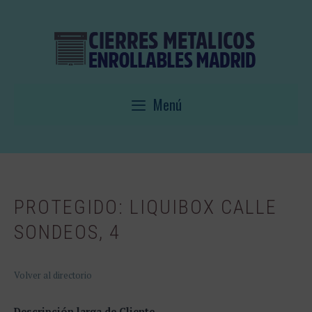
Saltar
al
contenido
Menú
PROTEGIDO: LIQUIBOX CALLE
SONDEOS, 4
Volver al directorio
Descripción larga de Cliente