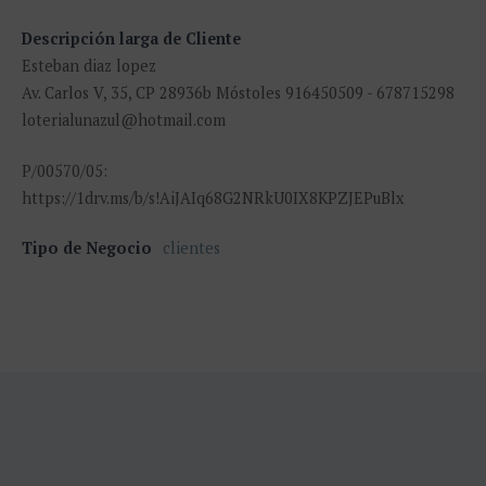
Descripción larga de Cliente
Esteban diaz lopez
Av. Carlos V, 35, CP 28936b Móstoles 916450509 - 678715298
loterialunazul@hotmail.com
P/00570/05:
https://1drv.ms/b/s!AiJAIq68G2NRkU0IX8KPZJEPuBlx
Tipo de Negocio
clientes