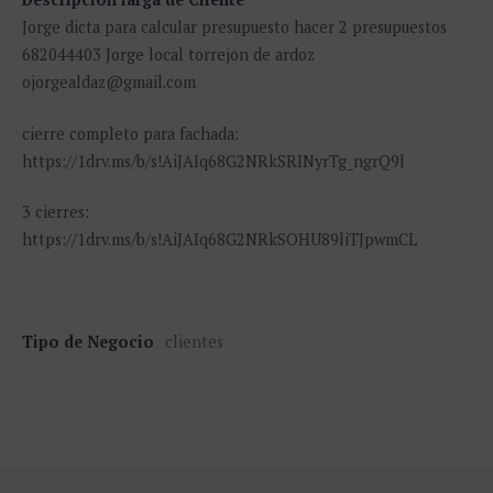
Jorge dicta para calcular presupuesto hacer 2 presupuestos
682044403 Jorge local torrejon de ardoz
ojorgealdaz@gmail.com
cierre completo para fachada:
https://1drv.ms/b/s!AiJAIq68G2NRkSRINyrTg_ngrQ9l
3 cierres:
https://1drv.ms/b/s!AiJAIq68G2NRkSOHU89liTJpwmCL
Tipo de Negocio
clientes