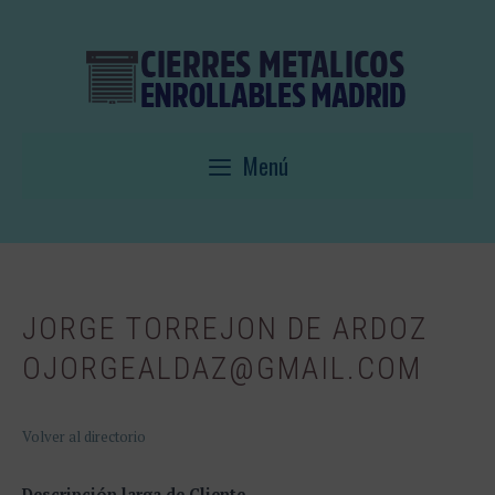
Saltar
al
contenido
Menú
JORGE TORREJON DE ARDOZ
OJORGEALDAZ@GMAIL.COM
Volver al directorio
Descripción larga de Cliente