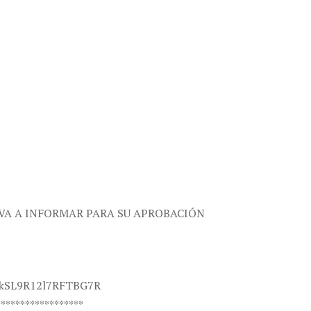
E VA A INFORMAR PARA SU APROBACIÓN
NRkSL9R12l7RFTBG7R
******************