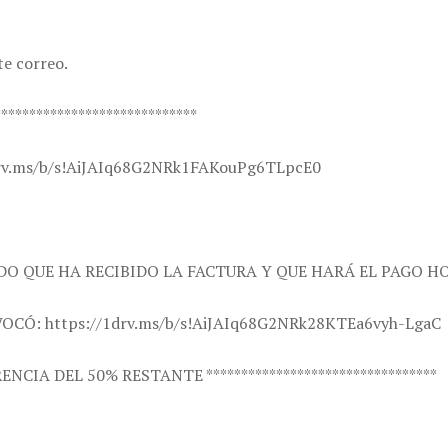
te correo.
****************************
v.ms/b/s!AiJAIq68G2NRk1FAKouPg6TLpcE0
O QUE HA RECIBIDO LA FACTURA Y QUE HARÁ EL PAGO HO
OCÓ: https://1drv.ms/b/s!AiJAIq68G2NRk28KTEa6vyh-LgaC
ENCIA DEL 50% RESTANTE *********************************