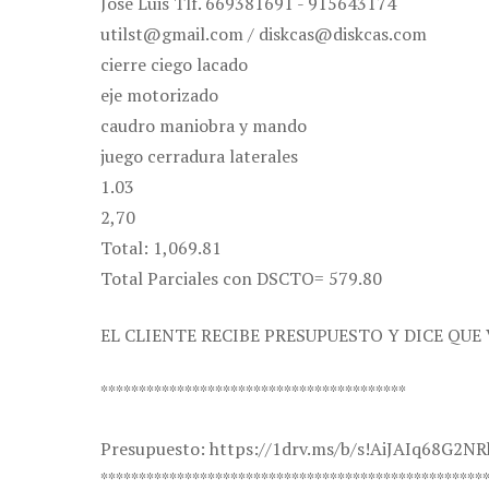
José Luis Tlf. 669381691 - 915643174
utilst@gmail.com / diskcas@diskcas.com
cierre ciego lacado
eje motorizado
caudro maniobra y mando
juego cerradura laterales
1.03
2,70
Total: 1,069.81
Total Parciales con DSCTO= 579.80
EL CLIENTE RECIBE PRESUPUESTO Y DICE QU
****************************************
Presupuesto: https://1drv.ms/b/s!AiJAIq68G2
**************************************************