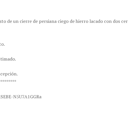
 de un cierre de persiana ciego de hierro lacado con dos cerr
to.
stimado.
ncepción.
*********
NRkSEBE-N5U7A1GGRa