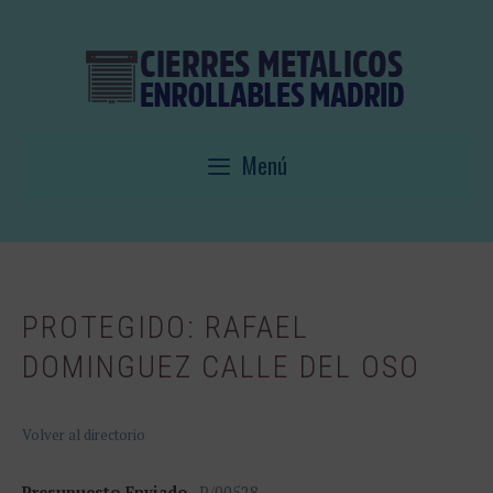
Saltar
al
contenido
Menú
PROTEGIDO: RAFAEL
DOMINGUEZ CALLE DEL OSO
Volver al directorio
Presupuesto Enviado
P/00528