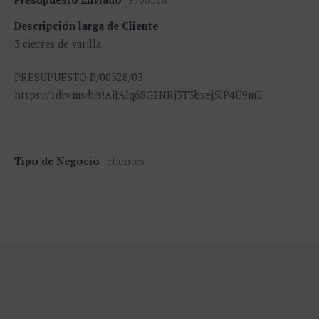
Descripción larga de Cliente
3 cierres de varilla
PRESUPUESTO P/00528/03:
https://1drv.ms/b/s!AiJAIq68G2NRj3T3bxej5lP4U9mE
Tipo de Negocio
clientes