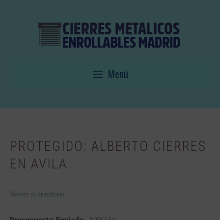
Saltar
al
contenido
Menú
PROTEGIDO: ALBERTO CIERRES
EN AVILA
Volver al directorio
Presupuesto Enviado
P/00514