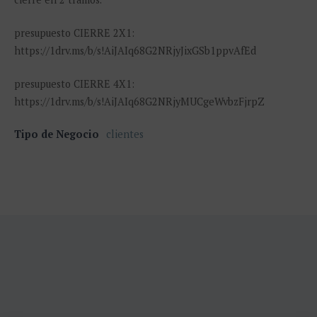
presupuesto CIERRE 2X1:
https://1drv.ms/b/s!AiJAIq68G2NRjyJixGSb1ppvAfEd
presupuesto CIERRE 4X1:
https://1drv.ms/b/s!AiJAIq68G2NRjyMUCgeWvbzFjrpZ
Tipo de Negocio
clientes