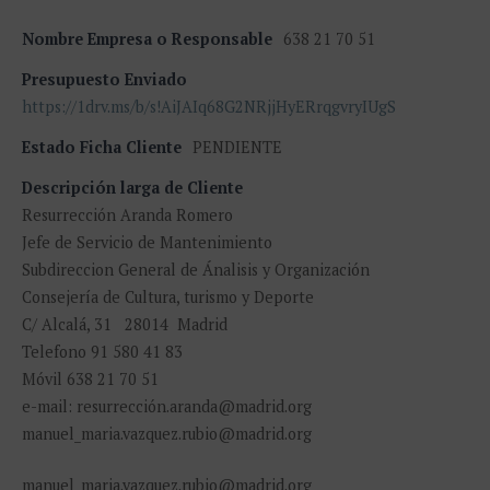
Nombre Empresa o Responsable
638 21 70 51
Presupuesto Enviado
https://1drv.ms/b/s!AiJAIq68G2NRjjHyERrqgvryIUgS
Estado Ficha Cliente
PENDIENTE
Descripción larga de Cliente
Resurrección Aranda Romero
Jefe de Servicio de Mantenimiento
Subdireccion General de Ánalisis y Organización
Consejería de Cultura, turismo y Deporte
C/ Alcalá, 31 28014 Madrid
Telefono 91 580 41 83
Móvil 638 21 70 51
e-mail: resurrección.aranda@madrid.org
manuel_maria.vazquez.rubio@madrid.org
manuel_maria.vazquez.rubio@madrid.org