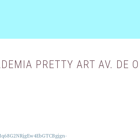
ADEMIA PRETTY ART AV. DE 
iJAIq68G2NRjgEw4EbGTCBgjgn-