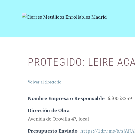
Saltar
al
contenido
PROTEGIDO: LEIRE AC
Volver al directorio
Nombre Empresa o Responsable
650058239
Dirección de Obra
Avenida de Orovilla 47, local
Presupuesto Enviado
https://1drv.ms/b/s!A