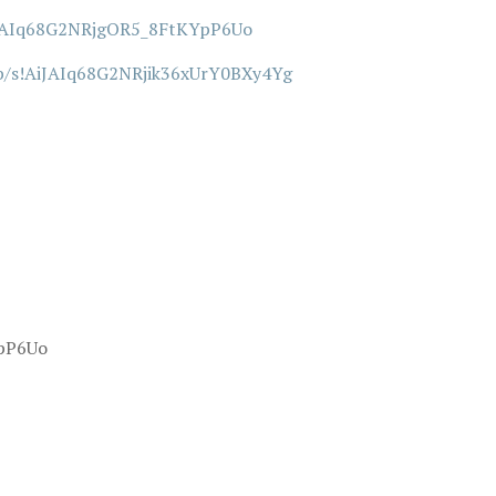
AiJAIq68G2NRjgOR5_8FtKYpP6Uo
/b/s!AiJAIq68G2NRjik36xUrY0BXy4Yg
YpP6Uo