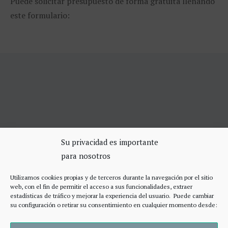
Puede solicitar presupuesto de forma gratuita llenando
este formulario:
SERVICIOS DE CERRAJERÍA
Su privacidad es importante
para nosotros
Apertura Puertas Madrid 75€
Cerrajeros de urgencias Madrid
Utilizamos cookies propias y de terceros durante la navegación por el sitio
Cerraduras de alta seguridad
web, con el fin de permitir el acceso a sus funcionalidades, extraer
Accesos
estadísticas de tráfico y mejorar la experiencia del usuario. Puede cambiar
su configuración o retirar su consentimiento en cualquier momento desde: