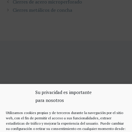
Cierres de acero microperforado
Cierres metálicos de concha
SERVICIOS DE CERRAJERÍA
Su privacidad es importante
para nosotros
Apertura Puertas Madrid 75€
Cerrajeros de urgencias Madrid
Utilizamos cookies propias y de terceros durante la navegación por el sitio
Cerraduras de alta seguridad
web, con el fin de permitir el acceso a sus funcionalidades, extraer
Accesos
estadísticas de tráfico y mejorar la experiencia del usuario. Puede cambiar
su configuración o retirar su consentimiento en cualquier momento desde: