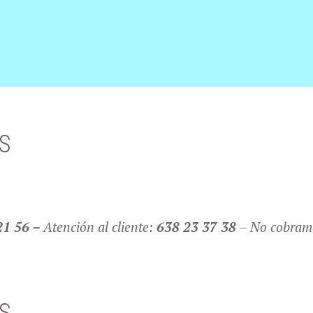
S
21 56 –
Atención al cliente:
638 23 37 38
– No cobramo
S