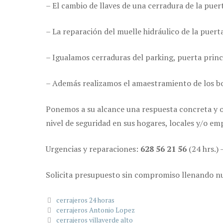
– El cambio de llaves de una cerradura de la puert
– La reparación del muelle hidráulico de la puert
– Igualamos cerraduras del parking, puerta princ
– Además realizamos el amaestramiento de los b
Ponemos a su alcance una respuesta concreta y op
nivel de seguridad en sus hogares, locales y/o em
Urgencias y reparaciones:
628 56 21 56
(24 hrs.) 
Solicita presupuesto sin compromiso llenando n
Categorías
cerrajeros 24 horas
cerrajeros Antonio Lopez
cerrajeros villaverde alto